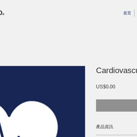
首页
Cardiovasc
US$0.00
價
格
產品資訊