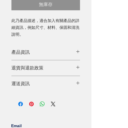
無庫存
此乃產品描述，適合加入有關產品的詳
細資訊，例如尺寸、材料、保固和清洗
說明。
產品資訊
這是產品詳情，適合加入有關產品的更
退貨與退款政策
多資訊，例如尺寸、材料、保固和清洗
說明。另外，您也可在此處形容產品的
這是退貨與退款政策，適合向客戶解釋
獨特之處，以及可給客戶帶來的好處。
運送資訊
如何處理不滿意的產品。撰寫政策時，
買家總是希望能在購買之前清楚了解產
請盡量開門見山，以便建立互信，讓顧
品。所以請盡量提供資訊，讓顧客有信
這是個運送政策，適合加入與運送方
客有信心購買您的產品。
心和决心購買產品。
法、包裝和費用相關的資訊。撰寫政策
時，請盡量開門見山，以便建立互信，
讓顧客有信心購買您的產品。
Email