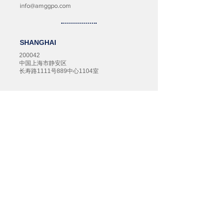
info@amggpo.com
SHANGHAI
200042
中国上海市静安区
长寿路1111号889中心1104室
+86-21-2206-1068
TAIPEI
11492
台北市內湖區
基湖路35巷49號5樓之1
+886-2-8752-6501
KUALA LUMPUR
Level 8, Wisma Hong Leong,