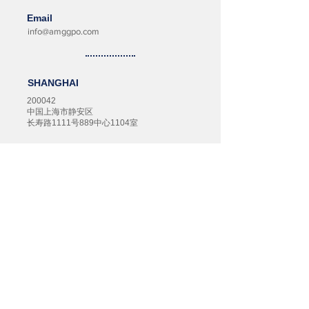
Email
info@amggpo.com
SHANGHAI
200042
中国上海市静安区
长寿路1111号889中心1104室
+86-21-2206-1068
TAIPEI
11492
台北市內湖區
基湖路35巷49號5樓之1
+886-2-8752-6501
KUALA LUMPUR