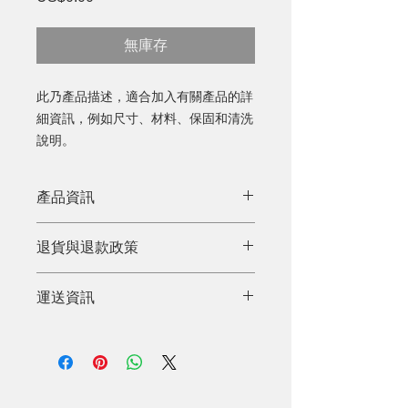
格
無庫存
此乃產品描述，適合加入有關產品的詳
細資訊，例如尺寸、材料、保固和清洗
說明。
產品資訊
這是產品詳情，適合加入有關產品的更
退貨與退款政策
多資訊，例如尺寸、材料、保固和清洗
說明。另外，您也可在此處形容產品的
這是退貨與退款政策，適合向客戶解釋
獨特之處，以及可給客戶帶來的好處。
運送資訊
如何處理不滿意的產品。撰寫政策時，
買家總是希望能在購買之前清楚了解產
請盡量開門見山，以便建立互信，讓顧
品。所以請盡量提供資訊，讓顧客有信
這是個運送政策，適合加入與運送方
客有信心購買您的產品。
心和决心購買產品。
法、包裝和費用相關的資訊。撰寫政策
時，請盡量開門見山，以便建立互信，
讓顧客有信心購買您的產品。