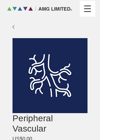
Peripheral
Vascular
US$0.00
價